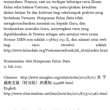
terjemahan. Namun, saat ini terdapat beberapa versi Zhuan
Falun edisi bahasa Vietnam, yang menciptakan kesulitan
dalam belajar Fa dan kultivasi bagi sekelompok praktisi yang
berbahasa Vietnam. Himpunan Falun Dafa telah
mengkonsultasikan masalah ini kepada Guru, dan
berdasarkan instruksi Guru, menetapkan versi yang
dipublikasikan di Taiwan sebagai satu-satunya versi resmi.
Nomor ISBN-nya adalah 1-58613-051-X, dan alamat situs web
bagi versi tersebut adalah
http://www.falundafa.org/Vietnamese/book/zfl_html/index.html
Diumumkan oleh Himpunan Falun Dafa
11 Juli 2011
Chinese: http://www.minghui.org/mh/articles/2011/8/10/关于
越南文版《转法轮》的通知-244986.html
English:
http://www.clearwisdom.net/html/articles/2011/8/13/127462.html