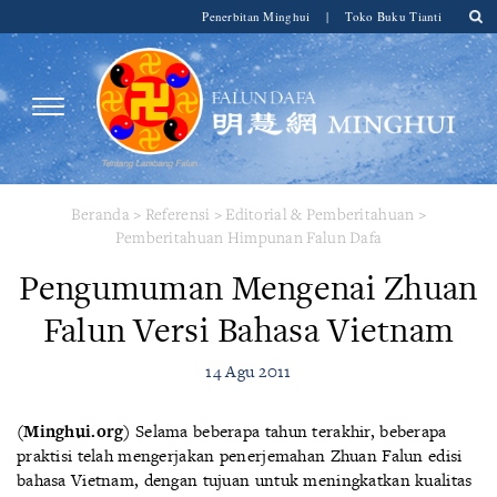
Penerbitan Minghui
|
Toko Buku Tianti
Beranda
>
Referensi
>
Editorial & Pemberitahuan
>
Pemberitahuan Himpunan Falun Dafa
Pengumuman Mengenai Zhuan
Falun Versi Bahasa Vietnam
14 Agu 2011
(Minghui.org)
Selama beberapa tahun terakhir, beberapa
praktisi telah mengerjakan penerjemahan Zhuan Falun edisi
bahasa Vietnam, dengan tujuan untuk meningkatkan kualitas