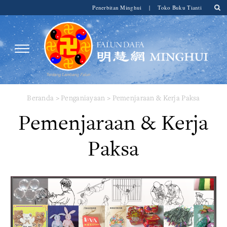
Penerbitan Minghui
|
Toko Buku Tianti
Beranda
>
Penganiayaan
>
Pemenjaraan & Kerja Paksa
Pemenjaraan & Kerja
Paksa