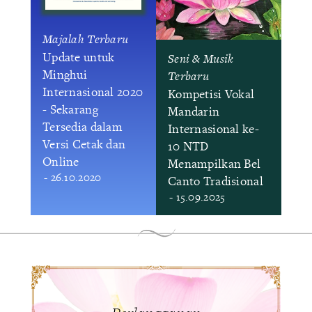
Majalah Terbaru
Update untuk
Seni & Musik
Minghui
Terbaru
Internasional 2020
Kompetisi Vokal
- Sekarang
Mandarin
Tersedia dalam
Internasional ke-
Versi Cetak dan
10 NTD
Online
Menampilkan Bel
- 26.10.2020
Canto Tradisional
- 15.09.2025