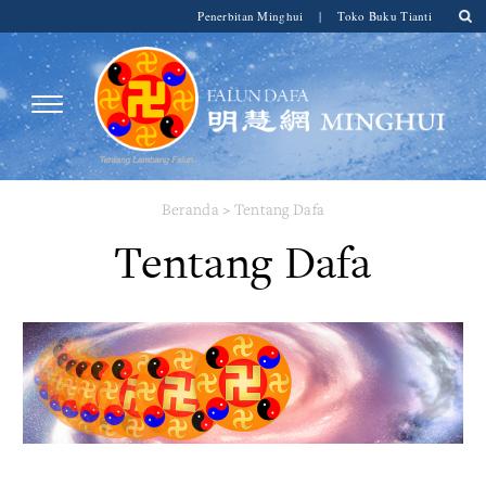
Penerbitan Minghui
|
Toko Buku Tianti
Beranda
>
Tentang Dafa
Tentang Dafa