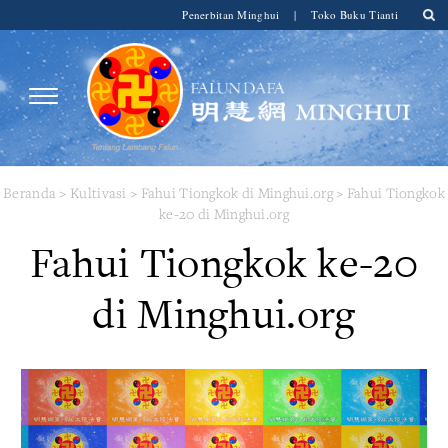
Penerbitan Minghui
|
Toko Buku Tianti
Beranda
>
Kultivasi
>
Fahui Tiongkok di Minghui.org
>
Fahui Tiongkok
ke-20 di Minghui.org
Fahui Tiongkok ke-20
di Minghui.org