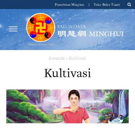
Penerbitan Minghui
|
Toko Buku Tianti
Beranda
>
Kultivasi
Kultivasi