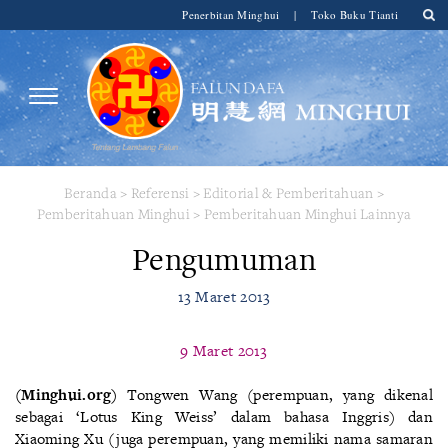
Penerbitan Minghui
|
Toko Buku Tianti
Beranda
>
Referensi
>
Editorial & Pemberitahuan
>
Pemberitahuan Minghui
>
Pemberitahuan Minghui Lainnya
Pengumuman
13 Maret 2013
9 Maret 2013
(Minghui.org)
Tongwen Wang (perempuan, yang dikenal
sebagai ‘Lotus King Weiss’ dalam bahasa Inggris) dan
Xiaoming Xu (juga perempuan, yang memiliki nama samaran