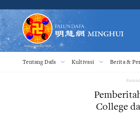
Tentang Dafa
Kultivasi
Berita & Pe
Beran
Pemberitah
College d