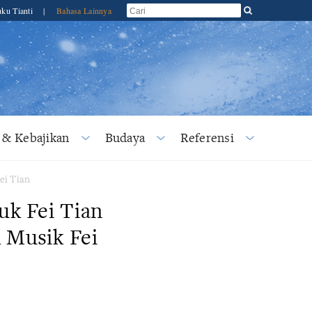
ku Tianti
|
Bahasa Lainnya
 & Kebajikan
Budaya
Referensi
ei Tian
uk Fei Tian
 Musik Fei