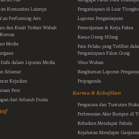
tan Komunitas Lainnya
Penganiayaan di Luar Tiongko
Yun Performing Arts
Laporan Penganiayaan
an dan Kisah Terkait Wabah
Pemenjaraan & Kerja Paksa
 Korona
Kasus Orang Hilang
an Media
Para Pelaku yang Terlibat dal
argaan
Penganiayaan Falun Gong
 Dafa dalam Liputan Media
Virus Wuhan
n Selamat
Rangkuman Laporan Pengania
tar Kejadian
Propaganda
ataan Pers
Karma & Kebajikan
gan dari Seluruh Dunia
Pengacara dan Tuntutan Huk
tif
Perlawanan Akar Rumput di T
Kebaikan Mendapat Pahala
Kejahatan Mendapat Ganjaran