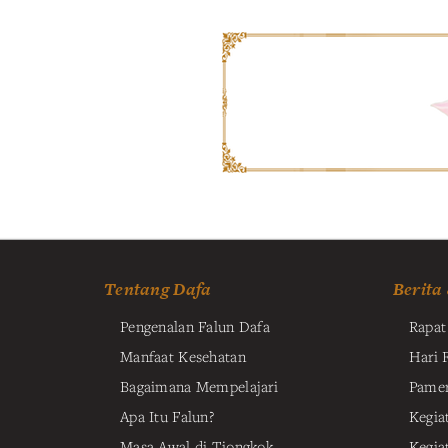
Tentang Dafa
Berita
Pengenalan Falun Dafa
Rapa
Manfaat Kesehatan
Hari 
Bagaimana Mempelajari
Pamer
Apa Itu Falun?
Kegiat
Masa Awal di Tiongkok
Kegia