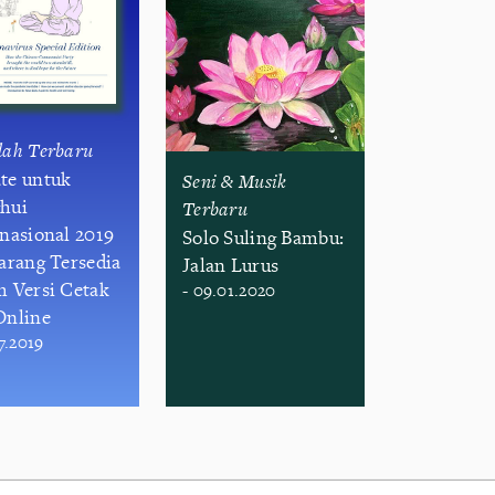
lah Terbaru
te untuk
Seni & Musik
hui
Terbaru
rnasional 2019
Solo Suling Bambu:
karang Tersedia
Jalan Lurus
m Versi Cetak
- 09.01.2020
Online
07.2019