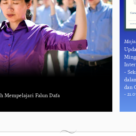
Maja
Upda
Ming
Inte
- Se
dala
dan 
- 21.
ah Mempelajari Falun Dafa