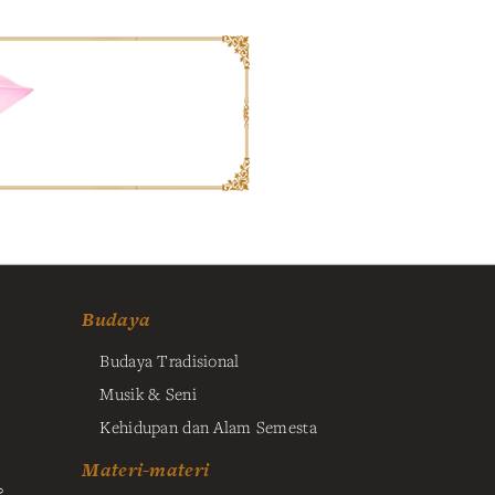
Budaya
Budaya Tradisional
Musik & Seni
Kehidupan dan Alam Semesta
Materi-materi
?