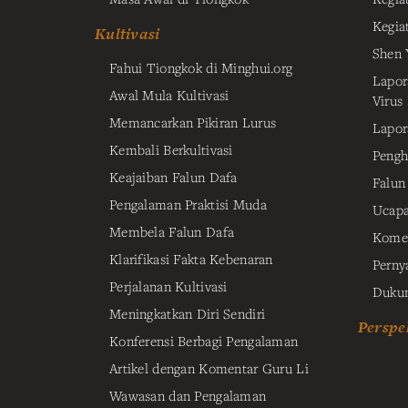
Kegia
Kultivasi
Shen 
Fahui Tiongkok di Minghui.org
Lapor
Awal Mula Kultivasi
Virus
Memancarkan Pikiran Lurus
Lapor
Kembali Berkultivasi
Pengh
Keajaiban Falun Dafa
Falun
Pengalaman Praktisi Muda
Ucapa
Membela Falun Dafa
Komen
Klarifikasi Fakta Kebenaran
Perny
Perjalanan Kultivasi
Dukun
Meningkatkan Diri Sendiri
Perspek
Konferensi Berbagi Pengalaman
Artikel dengan Komentar Guru Li
Wawasan dan Pengalaman