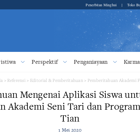
Penerbitan Minghui
|
Toko Bu
ristiwa
Perspektif
Penganiayaan
Karma
da
>
Referensi
>
Editorial & Pemberitahuan
>
Pemberitahuan Akademi F
uan Mengenai Aplikasi Siswa unt
an Akademi Seni Tari dan Program
Tian
1 Mei 2020