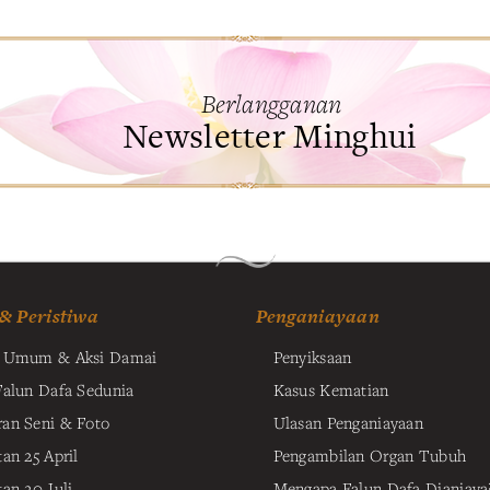
Berlangganan
Newsletter Minghui
 & Peristiwa
Penganiayaan
t Umum & Aksi Damai
Penyiksaan
Falun Dafa Sedunia
Kasus Kematian
an Seni & Foto
Ulasan Penganiayaan
an 25 April
Pengambilan Organ Tubuh
tan 20 Juli
Mengapa Falun Dafa Dianiaya