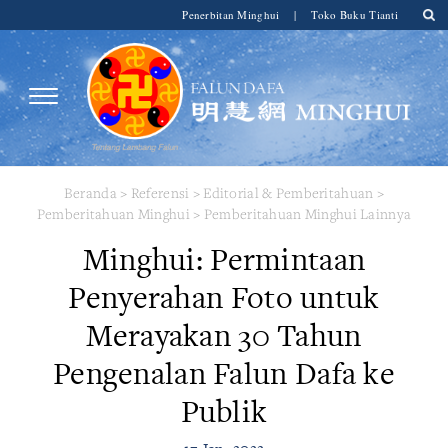
Penerbitan Minghui
|
Toko Buku Tianti
Beranda
>
Referensi
>
Editorial & Pemberitahuan
>
Pemberitahuan Minghui
>
Pemberitahuan Minghui Lainnya
Minghui: Permintaan
Penyerahan Foto untuk
Merayakan 30 Tahun
Pengenalan Falun Dafa ke
Publik