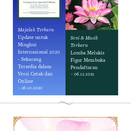
Majalah Terbaru
Update untuk
Seni & Musik
Minghui
Terbaru
Internasional 2020
Lomba Melukis
- Sekarang
Figur Membuka
Tersedia dalam
Pendaftaran
Versi Cetak dan
- 06.12.2021
Online
- 26.10.2020