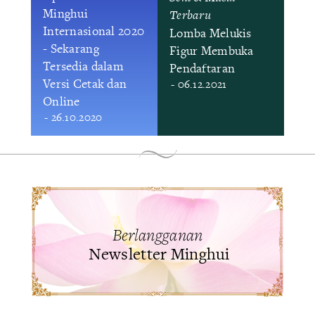
Minghui
Terbaru
Internasional 2020
Lomba Melukis
- Sekarang
Figur Membuka
Tersedia dalam
Pendaftaran
Versi Cetak dan
- 06.12.2021
Online
- 26.10.2020
Berlangganan
Newsletter Minghui