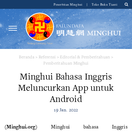
Penerbitan Minghui
|
Toko Buku Tianti
Beranda
>
Referensi
>
Editorial & Pemberitahuan
>
Pemberitahuan Minghui
Minghui Bahasa Inggris
Meluncurkan App untuk
Android
19 Jan. 2022
(Minghui.org)
Minghui bahasa Inggris