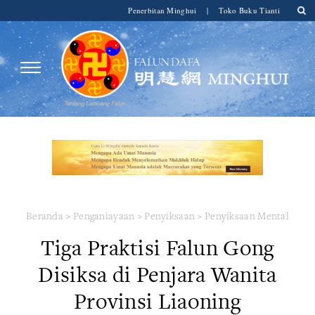
Penerbitan Minghui
|
Toko Buku Tianti
Beranda
>
Penganiayaan
>
Penyiksaan
>
Penyiksaan Mental
Tiga Praktisi Falun Gong
Disiksa di Penjara Wanita
Provinsi Liaoning