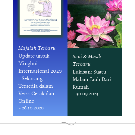
Majalah Terbaru
Update untuk
Seni & Musik
Minghui
Terbaru
Internasional 2020
Lukisan: Suatu
- Sekarang
Malam Jauh Dari
Tersedia dalam
Rumah
Versi Cetak dan
- 30.09.2023
Online
- 26.10.2020