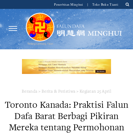
Penerbitan Minghui
|
Toko Buku Tianti
Beranda
>
Berita & Peristiwa
>
Kegiatan 25 April
Toronto Kanada: Praktisi Falun
Dafa Barat Berbagi Pikiran
Mereka tentang Permohonan