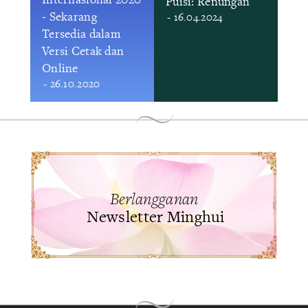
Puisi: Renungan
- Sekarang
- 16.04.2024
Tersedia dalam
Versi Cetak dan
Online
- 26.10.2020
Berlangganan
Newsletter Minghui