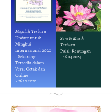
Majalah Terbaru
Update untuk
Seni & Musik
Minghui
Terbaru
Internasional 2020
Puisi: Renungan
- Sekarang
- 16.04.2024
Tersedia dalam
Versi Cetak dan
Online
- 26.10.2020