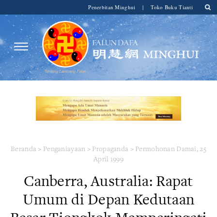
Penerbitan Minghui
|
Toko Buku Tianti
Beranda
>
Penganiayaan
>
Propaganda
>
Permohonan Damai, 25
April 1999
Canberra, Australia: Rapat
Umum di Depan Kedutaan