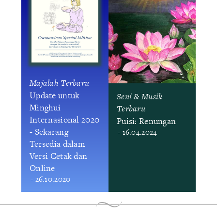
Majalah Terbaru
Update untuk
Seni & Musik
Minghui
Terbaru
Internasional 2020
Puisi: Renungan
- Sekarang
- 16.04.2024
Tersedia dalam
Versi Cetak dan
Online
- 26.10.2020