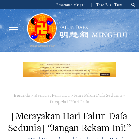
Penerbitan Minghui
|
Toko Buku Tianti
Beranda
>
Berita & Peristiwa
>
Hari Falun Dafa Sedunia
>
Perspektif Hari Dafa
[Merayakan Hari Falun Dafa
Sedunia] “Jangan Rekam Ini!”