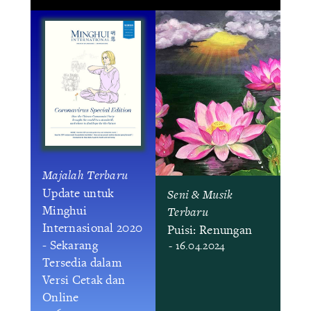
Majalah Terbaru
Update untuk
Seni & Musik
Minghui
Terbaru
Internasional 2020
Puisi: Renungan
- Sekarang
- 16.04.2024
Tersedia dalam
Versi Cetak dan
Online