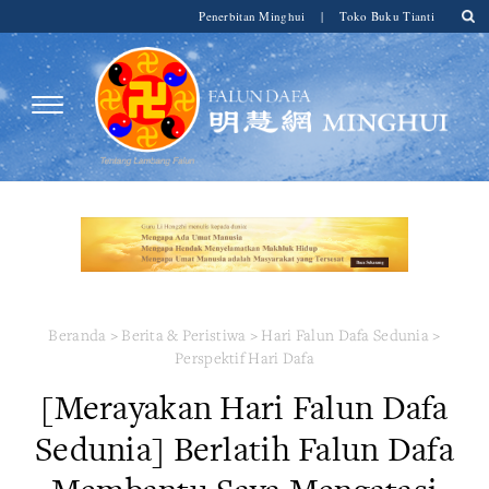
Penerbitan Minghui
|
Toko Buku Tianti
Beranda
>
Berita & Peristiwa
>
Hari Falun Dafa Sedunia
>
Perspektif Hari Dafa
[Merayakan Hari Falun Dafa
Sedunia] Berlatih Falun Dafa