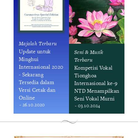
Majalah Terbaru
Update untuk
Seni & Musik
Minghui
Terbaru
Internasional 2020
Kompetisi Vokal
- Sekarang
Tionghoa
Tersedia dalam
Internasional ke-9
Versi Cetak dan
NTD Menampilkan
Online
Seni Vokal Murni
- 26.10.2020
- 03.10.2024