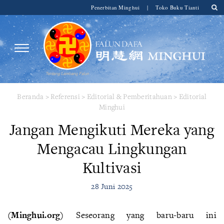
Penerbitan Minghui
|
Toko Buku Tianti
Beranda
>
Referensi
>
Editorial & Pemberitahuan
>
Editorial
Minghui
Jangan Mengikuti Mereka yang
Mengacau Lingkungan
Kultivasi
28 Juni 2025
(Minghui.org)
Seseorang yang baru-baru ini