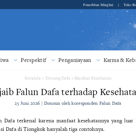
Penerbitan Minghui
|
Toko Bu
tiwa
Perspektif
Penganiayaan
Karma & Keba
Beranda
>
Tentang Dafa
>
Manfaat Kesehatan
jaib Falun Dafa terhadap Kesehat
25 Juni 2026 | Disusun oleh koresponden Falun Dafa
 Dafa terkenal karena manfaat kesehatannya yang luar b
isi Dafa di Tiongkok hanyalah tiga contohnya.