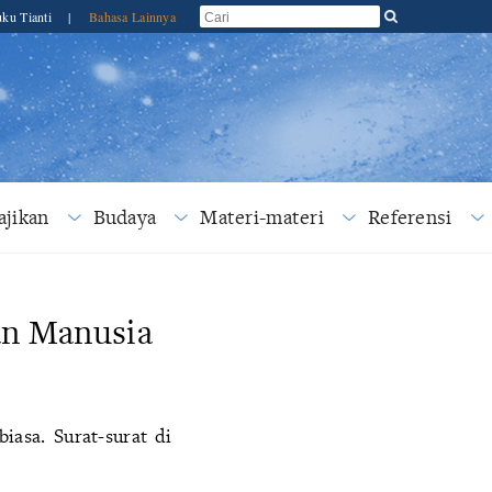
ku Tianti
|
Bahasa Lainnya
jikan
Budaya
Materi-materi
Referensi
an Manusia
iasa. Surat-surat di