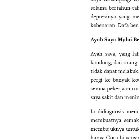
selama bertahun-tah
depresinya yang m
kebenaran. Dafa ben
Ayah Saya Mulai Be
Ayah saya, yang la
kandung, dan orang 
tidak dapat melakuka
pergi ke banyak ko
semua pekerjaan rum
saya sakit dan menin
Ia didiagnosis mend
membuatnya semakin
membujuknya untuk b
hanya Guru Li yang 