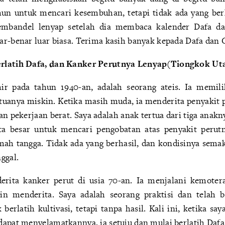
un untuk mencari kesembuhan, tetapi tidak ada yang berh
embandel lenyap setelah dia membaca kalender Dafa da
ar-benar luar biasa. Terima kasih banyak kepada Dafa dan 
rlatih Dafa, dan Kanker Perutnya Lenyap(Tiongkok Ut
hir pada tahun 1940-an, adalah seorang ateis. Ia memili
tuanya miskin. Ketika masih muda, ia menderita penyakit p
n pekerjaan berat. Saya adalah anak tertua dari tiga anakny
ta besar untuk mencari pengobatan atas penyakit perut
ah tangga. Tidak ada yang berhasil, dan kondisinya semak
ggal.
erita kanker perut di usia 70-an. Ia menjalani kemotera
 menderita. Saya adalah seorang praktisi dan telah b
erlatih kultivasi, tetapi tanpa hasil. Kali ini, ketika s
dapat menyelamatkannya, ia setuju dan mulai berlatih Dafa