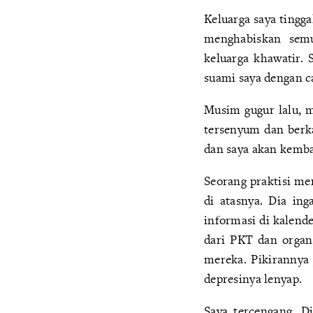
Keluarga saya tingg
menghabiskan semu
keluarga khawatir.
suami saya dengan c
Musim gugur lalu, 
tersenyum dan berka
dan saya akan kemba
Seorang praktisi me
di atasnya. Dia in
informasi di kalend
dari PKT dan organi
mereka. Pikirannya 
depresinya lenyap.
Saya tercengang. D