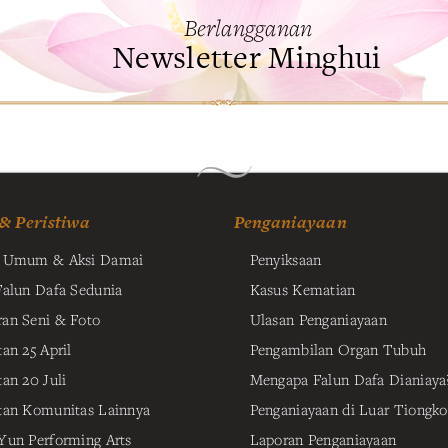
Berlangganan
Newsletter Minghui
 & Peristiwa
Penganiayaan
t Umum & Aksi Damai
Penyiksaan
Falun Dafa Sedunia
Kasus Kematian
an Seni & Foto
Ulasan Penganiayaan
an 25 April
Pengambilan Organ Tubuh
tan 20 Juli
Mengapa Falun Dafa Dianiaya
tan Komunitas Lainnya
Penganiayaan di Luar Tiongko
Yun Performing Arts
Laporan Penganiayaan