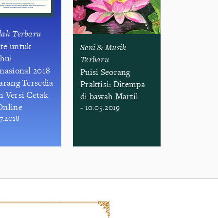
lah Terbaru
te untuk
Seni & Musik
hui
Terbaru
rnasional 2018
Puisi Seorang
karang Tersedia
Praktisi: Ditempa
m Versi Cetak
di bawah Martil
Online
- 10.05.2019
07.2018