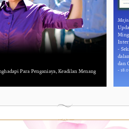
Maja
Upda
Ming
Inte
- Se
dala
dan 
- 18.
nghadapi Para Penganiaya, Keadilan Menang