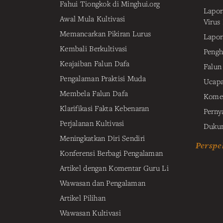
Fahui Tiongkok di Minghui.org
Lapor
Awal Mula Kultivasi
Virus
Memancarkan Pikiran Lurus
Lapor
Kembali Berkultivasi
Pengh
Keajaiban Falun Dafa
Falun
Pengalaman Praktisi Muda
Ucapa
Membela Falun Dafa
Komen
Klarifikasi Fakta Kebenaran
Perny
Perjalanan Kultivasi
Dukun
Meningkatkan Diri Sendiri
Perspek
Konferensi Berbagi Pengalaman
Artikel dengan Komentar Guru Li
Wawasan dan Pengalaman
Artikel Pilihan
Wawasan Kultivasi