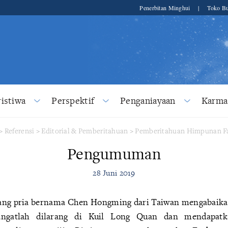
Penerbitan Minghui
|
Toko Bu
ristiwa
Perspektif
Penganiayaan
Karma
>
Referensi
>
Editorial & Pemberitahuan
>
Pemberitahuan Himpunan Fa
Pengumuman
28 Juni 2019
ang pria bernama Chen Hongming dari Taiwan mengabaik
ngatlah dilarang di Kuil Long Quan dan mendapatk