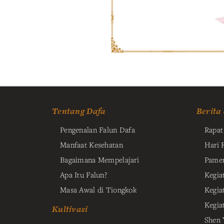
Tentang Dafa
Berita
Pengenalan Falun Dafa
Rapa
Manfaat Kesehatan
Hari 
Bagaimana Mempelajari
Pamer
Apa Itu Falun?
Kegiat
Masa Awal di Tiongkok
Kegia
Kegia
Kultivasi
Shen 