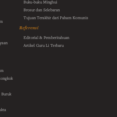
Buku-buku Minghui
Brosur dan Selebaran
Tujuan Terakhir dari Paham Komunis
am
Referensi
Editorial & Pemberitahuan
yaan
Artikel Guru Li Terbaru
um
iongkok
 Buruk
akta