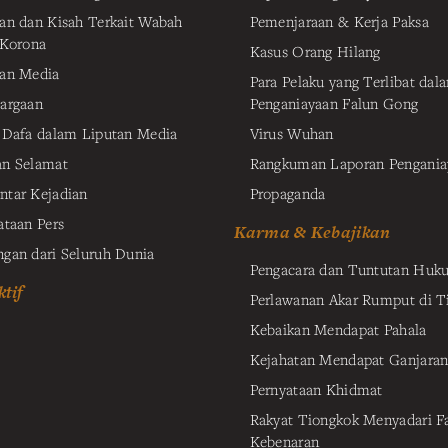
an dan Kisah Terkait Wabah
Pemenjaraan & Kerja Paksa
 Korona
Kasus Orang Hilang
an Media
Para Pelaku yang Terlibat dal
argaan
Penganiayaan Falun Gong
 Dafa dalam Liputan Media
Virus Wuhan
n Selamat
Rangkuman Laporan Pengania
tar Kejadian
Propaganda
ataan Pers
Karma & Kebajikan
gan dari Seluruh Dunia
Pengacara dan Tuntutan Huk
tif
Perlawanan Akar Rumput di T
Kebaikan Mendapat Pahala
Kejahatan Mendapat Ganjaran
Pernyataan Khidmat
Rakyat Tiongkok Menyadari F
Kebenaran