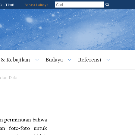
ku Tianti
|
Bahasa Lainnya
 & Kebajikan
Budaya
Referensi
lun Dafa
an permintaan bahwa
an foto-foto untuk