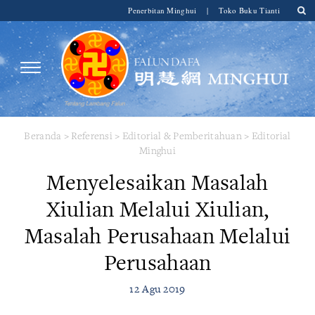
Penerbitan Minghui
|
Toko Buku Tianti
Beranda
>
Referensi
>
Editorial & Pemberitahuan
>
Editorial
Minghui
Menyelesaikan Masalah
Xiulian Melalui Xiulian,
Masalah Perusahaan Melalui
Perusahaan
12 Agu 2019