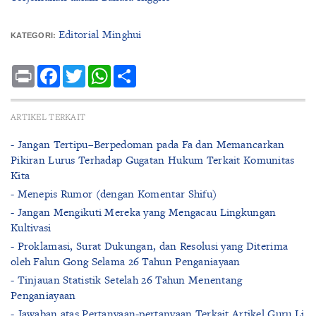
Editorial Minghui
KATEGORI:
Print
Facebook
Twitter
WhatsApp
Share
ARTIKEL TERKAIT
- Jangan Tertipu–Berpedoman pada Fa dan Memancarkan
Pikiran Lurus Terhadap Gugatan Hukum Terkait Komunitas
Kita
- Menepis Rumor (dengan Komentar Shifu)
- Jangan Mengikuti Mereka yang Mengacau Lingkungan
Kultivasi
- Proklamasi, Surat Dukungan, dan Resolusi yang Diterima
oleh Falun Gong Selama 26 Tahun Penganiayaan
- Tinjauan Statistik Setelah 26 Tahun Menentang
Penganiayaan
- Jawaban atas Pertanyaan-pertanyaan Terkait Artikel Guru Li