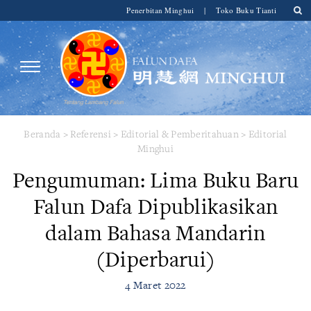
Penerbitan Minghui
|
Toko Buku Tianti
Beranda
>
Referensi
>
Editorial & Pemberitahuan
>
Editorial
Minghui
Pengumuman: Lima Buku Baru
Falun Dafa Dipublikasikan
dalam Bahasa Mandarin
(Diperbarui)
4 Maret 2022