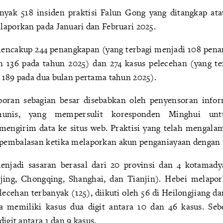
yak 518 insiden praktisi Falun Gong yang ditangkap ata
laporkan pada Januari dan Februari 2025.
mencakup 244 penangkapan (yang terbagi menjadi 108 pena
 136 pada tahun 2025) dan 274 kasus pelecehan (yang ter
 189 pada dua bulan pertama tahun 2025).
poran sebagian besar disebabkan oleh penyensoran infor
unis, yang mempersulit koresponden Minghui unt
mengirim data ke situs web. Praktisi yang telah mengala
pembalasan ketika melaporkan akun penganiayaan dengan 
menjadi sasaran berasal dari 20 provinsi dan 4 kotamady
eijing, Chongqing, Shanghai, dan Tianjin). Hebei melapo
cehan terbanyak (125), diikuti oleh 56 di Heilongjiang dan
a memiliki kasus dua digit antara 10 dan 46 kasus. Seb
digit antara 1 dan 9 kasus.