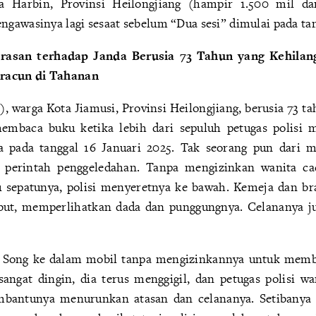
a Harbin, Provinsi Heilongjiang (hampir 1.500 mil da
gawasinya lagi sesaat sebelum “Dua sesi” dimulai pada tan
asan terhadap Janda Berusia 73 Tahun yang Kehila
eracun di Tahanan
, warga Kota Jiamusi, Provinsi Heilongjiang, berusia 73 t
embaca buku ketika lebih dari sepuluh petugas polis
 pada tanggal 16 Januari 2025. Tak seorang pun dari
at perintah penggeledahan. Tanpa mengizinkan wanita c
tau sepatunya, polisi menyeretnya ke bawah. Kemeja dan bra
ebut, memperlihatkan dada dan punggungnya. Celananya ju
 Song ke dalam mobil tanpa mengizinkannya untuk memb
angat dingin, dia terus menggigil, dan petugas polisi w
antunya menurunkan atasan dan celananya. Setibanya di