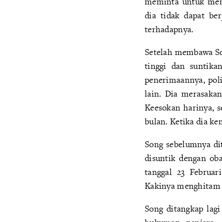
meminta untuk meng
dia tidak dapat be
terhadapnya.
Setelah membawa Son
tinggi dan suntik
penerimaannya, pol
lain. Dia merasaka
Keesokan harinya, 
bulan. Ketika dia k
Song sebelumnya dit
disuntik dengan ob
tanggal 23 Februar
Kakinya menghitam d
Song ditangkap lag