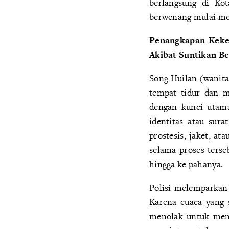
berlangsung di Kot
berwenang mulai men
Penangkapan Keker
Akibat Suntikan B
Song Huilan (wanita)
tempat tidur dan m
dengan kunci utama
identitas atau sur
prostesis, jaket, a
selama proses ters
hingga ke pahanya.
Polisi melemparkan
Karena cuaca yang s
menolak untuk memb