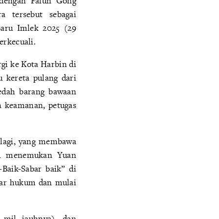
 dengan Falun Gong
 tersebut sebagai
aru Imlek 2025 (29
erkecuali.
rgi ke Kota Harbin di
 kereta pulang dari
ledah barang bawaan
n keamanan, petugas
 lagi, yang membawa
lah menemukan Yuan
Baik-Sabar baik” di
gar hukum dan mulai
 mil jauhnya), dan