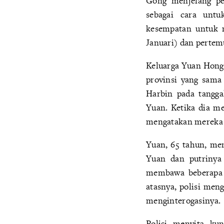
Gong menjelang pe
sebagai cara unt
kesempatan untuk 
Januari) dan pertemu
Keluarga Yuan Hongyi
provinsi yang sama
Harbin pada tangga
Yuan. Ketika dia m
mengatakan mereka h
Yuan, 65 tahun, me
Yuan dan putrinya
membawa beberapa l
atasnya, polisi me
menginterogasinya.
Polisi menyita ku