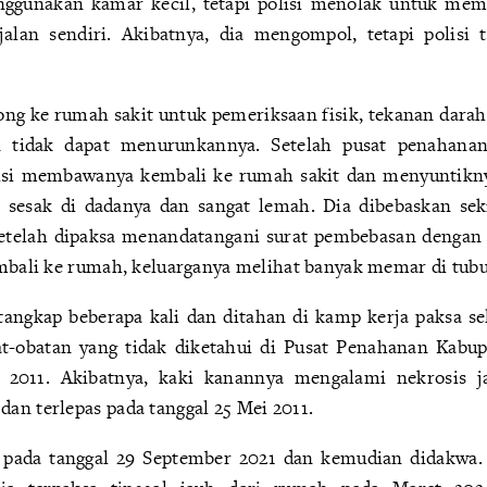
gunakan kamar kecil, tetapi polisi menolak untuk me
rjalan sendiri. Akibatnya, dia mengompol, tetapi polisi
g ke rumah sakit untuk pemeriksaan fisik, tekanan darah
an tidak dapat menurunkannya. Setelah pusat penahana
isi membawanya kembali ke rumah sakit dan menyuntikny
n sesak di dadanya dan sangat lemah. Dia dibebaskan sek
setelah dipaksa menandatangani surat pembebasan dengan 
embali ke rumah, keluarganya melihat banyak memar di tub
angkap beberapa kali dan ditahan di kamp kerja paksa se
at-obatan yang tidak diketahui di Pusat Penahanan Kabu
i 2011. Akibatnya, kaki kanannya mengalami nekrosis j
an terlepas pada tanggal 25 Mei 2011.
i pada tanggal 29 September 2021 dan kemudian didakwa