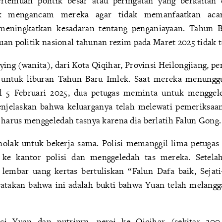
rtemuan politik besar atau peringatan yang berkaitan
uk mengancam mereka agar tidak memanfaatkan acara
meningkatkan kesadaran tentang penganiayaan. Tahun B
an politik nasional tahunan rezim pada Maret 2025 tidak t
ng (wanita), dari Kota Qiqihar, Provinsi Heilongjiang, pe
 untuk liburan Tahun Baru Imlek. Saat mereka menunggu
l 5 Februari 2025, dua petugas meminta untuk mengge
enjelaskan bahwa keluarganya telah melewati pemeriksaa
arus menggeledah tasnya karena dia berlatih Falun Gong.
nolak untuk bekerja sama. Polisi memanggil lima petugas
 ke kantor polisi dan menggeledah tas mereka. Sete
embar uang kertas bertuliskan “Falun Dafa baik, Sejati-
ngatakan bahwa ini adalah bukti bahwa Yuan telah melang
nci Yuan dan putrinya, pergi ke Qiqihar (sekitar 200