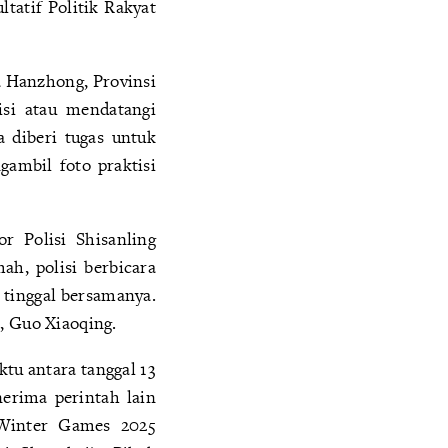
tatif Politik Rakyat
a Hanzhong, Provinsi
isi atau mendatangi
 diberi tugas untuk
ambil foto praktisi
r Polisi Shisanling
h, polisi berbicara
 tinggal bersamanya.
a, Guo Xiaoqing.
tu antara tanggal 13
erima perintah lain
 Winter Games 2025