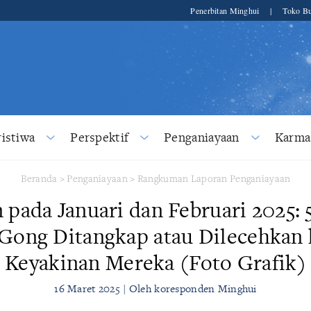
Penerbitan Minghui
|
Toko Bu
ristiwa
Perspektif
Penganiayaan
Karma
Beranda
>
Penganiayaan
>
Rangkuman Laporan Penganiayaan
 pada Januari dan Februari 2025: 5
 Gong Ditangkap atau Dilecehkan 
Keyakinan Mereka (Foto Grafik)
16 Maret 2025 | Oleh koresponden Minghui