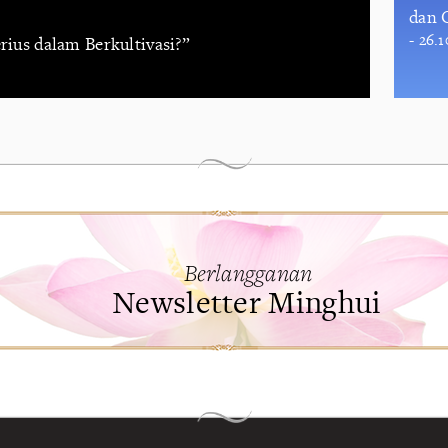
dan 
- 26.
erius dalam Berkultivasi?”
Berlangganan
Newsletter Minghui