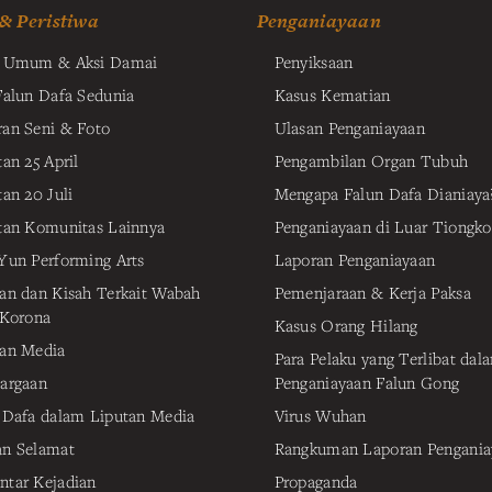
 & Peristiwa
Penganiayaan
t Umum & Aksi Damai
Penyiksaan
Falun Dafa Sedunia
Kasus Kematian
an Seni & Foto
Ulasan Penganiayaan
an 25 April
Pengambilan Organ Tubuh
tan 20 Juli
Mengapa Falun Dafa Dianiaya
tan Komunitas Lainnya
Penganiayaan di Luar Tiongko
Yun Performing Arts
Laporan Penganiayaan
an dan Kisah Terkait Wabah
Pemenjaraan & Kerja Paksa
 Korona
Kasus Orang Hilang
an Media
Para Pelaku yang Terlibat dal
argaan
Penganiayaan Falun Gong
 Dafa dalam Liputan Media
Virus Wuhan
n Selamat
Rangkuman Laporan Pengania
tar Kejadian
Propaganda