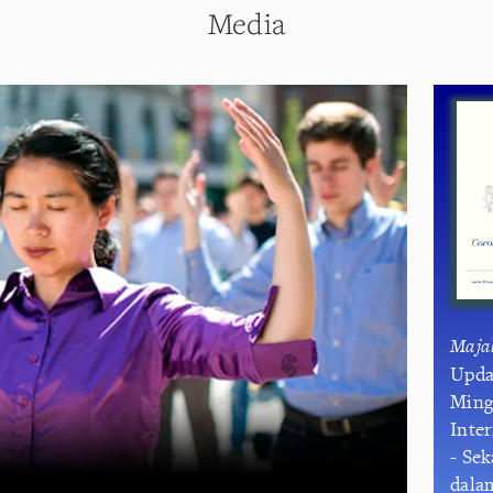
Media
Maja
Upda
Ming
Inte
- Se
dala