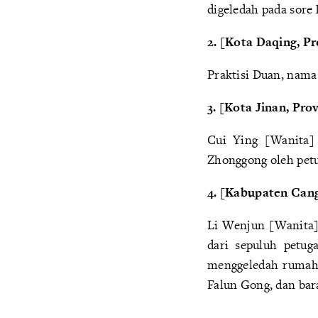
digeledah pada sore 
2. [Kota Daqing, P
Praktisi Duan, nama 
3. [Kota Jinan, Pr
Cui Ying [Wanita]
Zhonggong oleh petu
4. [Kabupaten Cang
Li Wenjun [Wanita]
dari sepuluh petug
menggeledah rumahn
Falun Gong, dan bar