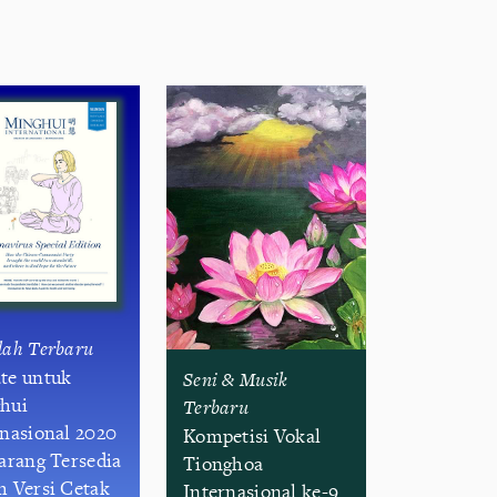
lah Terbaru
te untuk
Seni & Musik
hui
Terbaru
rnasional 2020
Kompetisi Vokal
karang Tersedia
Tionghoa
m Versi Cetak
Internasional ke-9