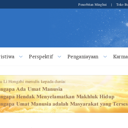
Penerbitan Minghui
|
Toko Bu
ristiwa
Perspektif
Penganiayaan
Karma