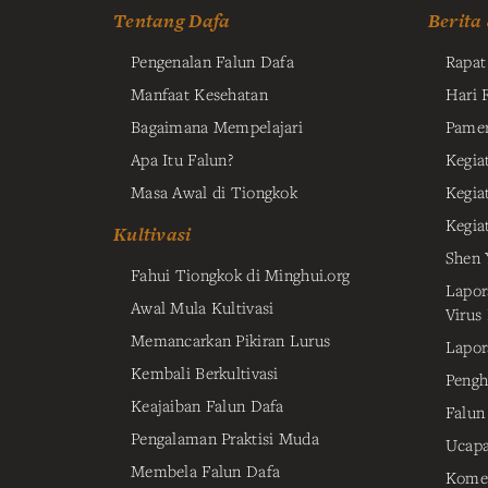
Tentang Dafa
Berita
Pengenalan Falun Dafa
Rapa
Manfaat Kesehatan
Hari 
Bagaimana Mempelajari
Pamer
Apa Itu Falun?
Kegiat
Masa Awal di Tiongkok
Kegia
Kegia
Kultivasi
Shen 
Fahui Tiongkok di Minghui.org
Lapor
Awal Mula Kultivasi
Virus
Memancarkan Pikiran Lurus
Lapor
Kembali Berkultivasi
Pengh
Keajaiban Falun Dafa
Falun
Pengalaman Praktisi Muda
Ucapa
Membela Falun Dafa
Komen