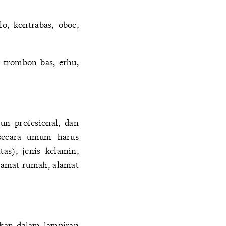
lo, kontrabas, oboe,
 trombon bas, erhu,
n profesional, dan
p secara umum harus
s), jenis kelamin,
alamat rumah, alamat
takan dalam lampiran