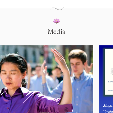
Media
Maja
Upda