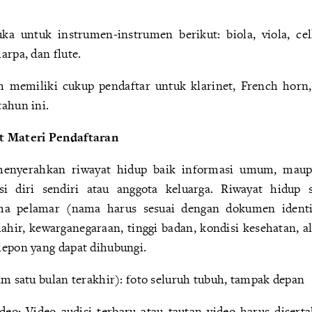
ka untuk instrumen-instrumen berikut: biola, viola, cel
arpa, dan flute.
h memiliki cukup pendaftar untuk klarinet, French horn,
tahun ini.
t Materi Pendaftaran
menyerahkan riwayat hidup baik informasi umum, maupu
si diri sendiri atau anggota keluarga. Riwayat hidu
 pelamar (nama harus sesuai dengan dokumen identita
lahir, kewarganegaraan, tinggi badan, kondisi kesehatan, 
lepon yang dapat dihubungi.
am satu bulan terakhir): foto seluruh tubuh, tampak depan
ideo: Video audisi terbaru atau tautan video harus diser