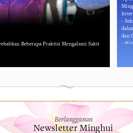
Ming
Inte
- Se
dala
dan 
- 26.
nyebabkan Beberapa Praktisi Mengalami Sakit
Berlangganan
Newsletter Minghui