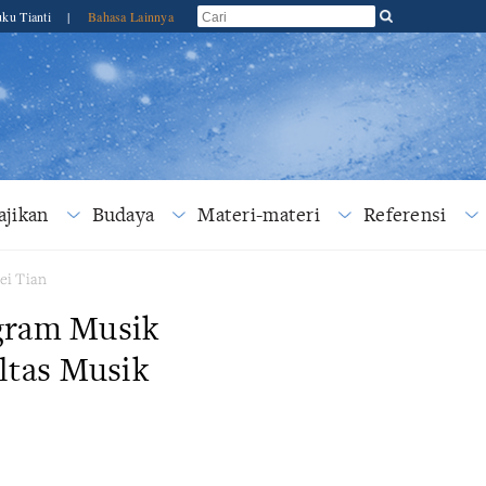
ku Tianti
|
Bahasa Lainnya
jikan
Budaya
Materi-materi
Referensi
ei Tian
gram Musik
ltas Musik