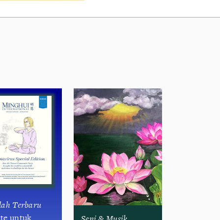
lah Terbaru
te untuk
Seni & Musik