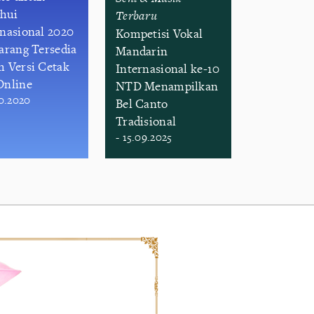
hui
Terbaru
rnasional 2020
Kompetisi Vokal
karang Tersedia
Mandarin
m Versi Cetak
Internasional ke-10
Online
NTD Menampilkan
10.2020
Bel Canto
Tradisional
- 15.09.2025