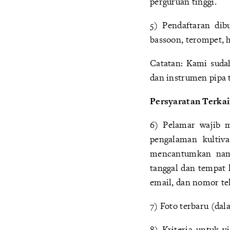
perguruan tinggi.
5) Pendaftaran dibu
bassoon, terompet, h
Catatan: Kami suda
dan instrumen pipa 
Persyaratan Terkai
6) Pelamar wajib 
pengalaman kultiva
mencantumkan nama
tanggal dan tempat 
email, dan nomor te
7) Foto terbaru (dal
8) Kriteria untuk v