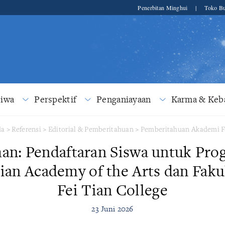
Penerbitan Minghui
|
Toko Bu
tiwa
Perspektif
Penganiayaan
Karma & Keba
da
>
Referensi
>
Editorial & Pemberitahuan
>
Pemberitahuan Akademi F
n: Pendaftaran Siswa untuk Pro
Tian Academy of the Arts dan Faku
Fei Tian College
23 Juni 2026