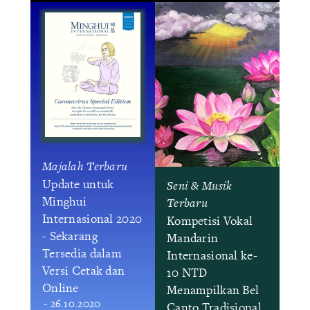
Majalah Terbaru
Update untuk
Seni & Musik
Minghui
Terbaru
Internasional 2020
Kompetisi Vokal
- Sekarang
Mandarin
Tersedia dalam
Internasional ke-
Versi Cetak dan
10 NTD
Online
Menampilkan Bel
- 26.10.2020
Canto Tradisional