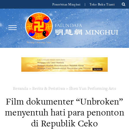
Penerbitan Minghui
|
Toko Buku Tianti
Beranda
>
Berita & Peristiwa
>
Shen Yun Performing Arts
Film dokumenter “Unbroken”
menyentuh hati para penonton
di Republik Ceko