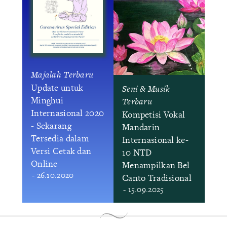
Majalah Terbaru
Update untuk
Seni & Musik
Minghui
Terbaru
Internasional 2020
Kompetisi Vokal
- Sekarang
Mandarin
Tersedia dalam
Internasional ke-
Versi Cetak dan
10 NTD
Online
Menampilkan Bel
- 26.10.2020
Canto Tradisional
- 15.09.2025