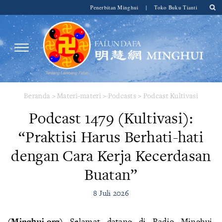
Penerbitan Minghui
|
Toko Buku Tianti
Beranda
>
Materi-materi
>
Podcasts
>
Podcast Kultivasi
Podcast 1479 (Kultivasi):
“Praktisi Harus Berhati-hati
dengan Cara Kerja Kecerdasan
Buatan”
8 Juli 2026
(Minghui.org)
Selamat datang di Radio Minghui.