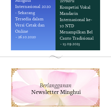
Minghui
Terbaru
Internasional 2020
Kompetisi Vokal
- Sekarang
Mandarin
Tersedia dalam
Internasional ke-
Versi Cetak dan
10 NTD
Online
Menampilkan Bel
- 26.10.2020
Canto Tradisional
- 15.09.2025
Berlangganan
Newsletter Minghui