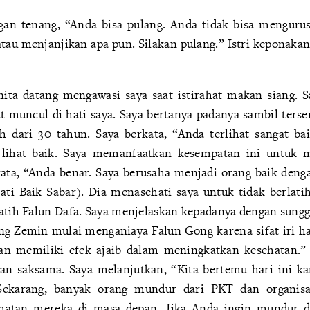
an tenang, “Anda bisa pulang. Anda tidak bisa mengurus
tau menjanjikan apa pun. Silakan pulang.” Istri keponakan
ita datang mengawasi saya saat istirahat makan siang. S
at muncul di hati saya. Saya bertanya padanya sambil ter
h dari 30 tahun. Saya berkata, “Anda terlihat sangat b
rlihat baik. Saya memanfaatkan kesempatan ini untuk me
ata, “Anda benar. Saya berusaha menjadi orang baik deng
ti Baik Sabar). Dia menasehati saya untuk tidak berlat
atih Falun Dafa. Saya menjelaskan kepadanya dengan sung
ang Zemin mulai menganiaya Falun Gong karena sifat iri hat
dan memiliki efek ajaib dalam meningkatkan kesehatan.” 
n saksama. Saya melanjutkan, “Kita bertemu hari ini k
 Sekarang, banyak orang mundur dari PKT dan organisas
matan mereka di masa depan. Jika Anda ingin mundur d