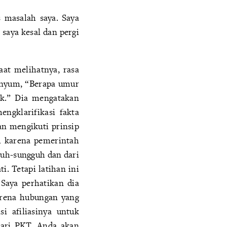
 masalah saya. Saya
 saya kesal dan pergi
aat melihatnya, rasa
senyum, “Berapa umur
aik.” Dia mengatakan
ngklarifikasi fakta
an mengikuti prinsip
ih karena pemerintah
guh-sungguh dan dari
i. Tetapi latihan ini
Saya perhatikan dia
arena hubungan yang
i afiliasinya untuk
ari PKT, Anda akan