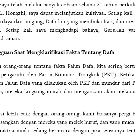
 Saya telah melalui banyak cobaan selama 20 tahun berkult
i Hongzhi, saya dapat melanjutkan kultivasi. Setiap kal
erdaya dan bingung, Dafa-lah yang membuka hati, dan me
a. Setiap kali saya menghadapi bahaya, Guru-lah y
di aman.
uan Saat Mengklarifikasi Fakta Tentang Dafa
 orang-orang tentang fakta Falun Dafa, kita sering be
dipengaruhi oleh Partai Komunis Tiongkok (PKT). Keti
n Falun Dafa yang dilakukan oleh PKT dan mundur dari P
inya, mereka langsung marah dan mengancam akan melapor 
i lebih baik dengan orang-orang, kami biasanya pergi 
pasangkan dengan mereka yang melek huruf, dan yang muda
raktisi muda sedang berbicara dengan pria seusianya te