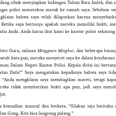
sedang sibuk menyiapkan hidangan Tahun Baru Imlek, dan 
tugas polisi menerobos masuk ke rumah saya. Sebelum 
gklaim bahwa saya telah dilaporkan karena menyebarka
. Ketika saya bertanya apakah mereka memiliki bukti, me
ahu Anda. Anda harus ikut kami ke kantor polisi sekarang
oto Guru, salinan
Mingguan Minghui
, dan beberapa baran
patah kata pun, mereka menyeret saya ke dalam kendaraa
anan Dalam Negeri Kantor Polisi. Kepala divisi ini bertany
alun Dafa?” Saya mengatakan kepadanya bahwa saya tida
, “Anda mengklaim saya membagikan materi, tetapi kap
reka tidak memberikan bukti apa pun, jadi saya meno
jut.
ya kemudian muncul dan berkata, “Silakan saja beritah
Falun Gong. Kita bisa langsung pulang.”