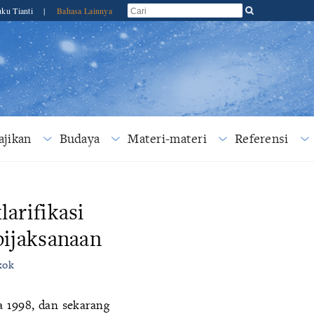
ku Tianti
|
Bahasa Lainnya
jikan
Budaya
Materi-materi
Referensi
arifikasi
bijaksanaan
kok
a 1998, dan sekarang