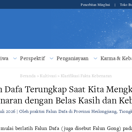
Penerbitan Minghui
|
Toko Bu
tiwa
Perspektif
Penganiayaan
Karma & Keba
Beranda
>
Kultivasi
>
Klarifikasi Fakta Kebenaran
n Dafa Terungkap Saat Kita Mengkl
naran dengan Belas Kasih dan Ke
Juli 2026 | Oleh praktisi Falun Dafa di Provinsi Heilongjiang, Tiong
mulai berlatih Falun Dafa (juga disebut Falun Gong) pad