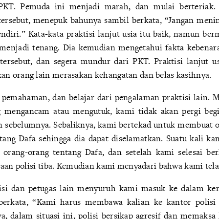
KT. Pemuda ini menjadi marah, dan mulai berteriak. P
ersebut, menepuk bahunya sambil berkata, “Jangan menin
diri.” Kata-kata praktisi lanjut usia itu baik, namun be
 menjadi tenang. Dia kemudian mengetahui fakta kebenar
a tersebut, dan segera mundur dari PKT. Praktisi lanjut u
n orang lain merasakan kehangatan dan belas kasihnya.
 pemahaman, dan belajar dari pengalaman praktisi lain. M
 mengancam atau mengutuk, kami tidak akan pergi begit
n sebelumnya. Sebaliknya, kami bertekad untuk membuat o
tang Dafa sehingga dia dapat diselamatkan. Suatu kali ka
orang-orang tentang Dafa, dan setelah kami selesai b
raan polisi tiba. Kemudian kami menyadari bahwa kami tela
lisi dan petugas lain menyuruh kami masuk ke dalam ken
berkata, “Kami harus membawa kalian ke kantor polisi 
ya, dalam situasi ini, polisi bersikap agresif dan memaksa