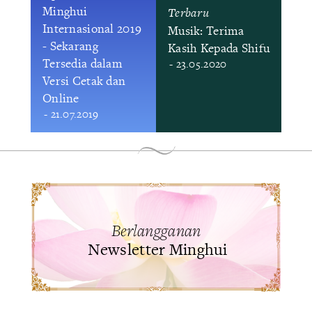
Minghui
Terbaru
Internasional 2019
Musik: Terima
- Sekarang
Kasih Kepada Shifu
Tersedia dalam
- 23.05.2020
Versi Cetak dan
Online
- 21.07.2019
Berlangganan
Newsletter Minghui