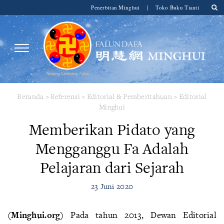
Penerbitan Minghui
|
Toko Buku Tianti
Beranda
>
Referensi
>
Editorial & Pemberitahuan
>
Editorial
Minghui
Memberikan Pidato yang
Mengganggu Fa Adalah
Pelajaran dari Sejarah
23 Juni 2020
(Minghui.org)
Pada tahun 2013, Dewan Editorial